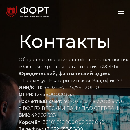
Контакты
Общество с ограниченной ответственностью
«Частная охранная организация «ФОРТ»
Юридический, фактический адрес:
г. Пермь, ул. Екатерининская, 84а, офис 23
ИНН/КПП:
5 902 067 034/590201001
ОГРН:
1 245 900 000 653
Расчётный счёт:
40 702 810 149 770 059 776
в ВОЛГО-ВЯТСКИЙ БАНК ПАО СБЕРБАНК
БИК:
42 202 603
Корсчёт:
30 101 810 900 000 002 048
Телефон:
+7 952 657-56-90