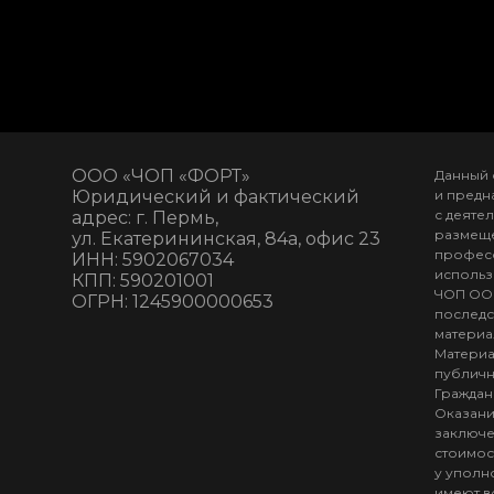
ООО «ЧОП «ФОРТ»
Данный 
Юридический и фактический
и предн
с деяте
адрес: г. Пермь,
размеще
ул. Екатерининская, 84а, офис 23
професс
ИНН: 5902067034
использ
КПП: 590201001
ЧОП ООО
ОГРН: 1245900000653
последс
материа
Материа
публичн
Граждан
Оказани
заключе
стоимос
у уполн
имеют в