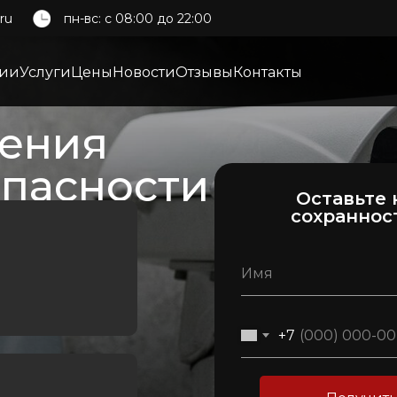
ru
пн-вс: c 08:00 до 22:00
нии
Услуги
Цены
Новости
Отзывы
Контакты
ения
опасности
Оставьте 
сохраннос
+7