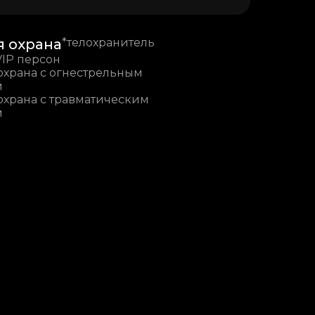
я охрана
*телохранитель
VIP персон
охрана с огнестрельным
м
охрана с травматическим
м