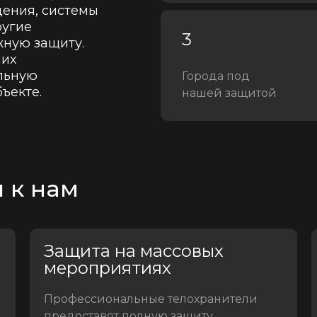
ения, системы
ругие
3
жную защиту.
ших
льную
Города под
ъекте.
нашей защитой
 к нам
Защита на массовых
мероприятиях
Профессиональные телохранители
предоставят полную защиту