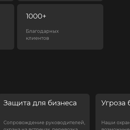
1000+
Благодарных
клиентов
Защита для бизнеса
Угроза 
Сопровождение руководителей,
Наши охран
охрана на встречах, перевозка
возможные