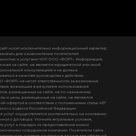
сайт носит исключительно информационный характер
азначен для ознакомления посетителей
льностью и услугами ЧОП ООО «ФОРТ». Информация,
нная на сайте, не является юридической или иной
иональной консультацией и не должна
оваться в качестве руководства к действию.
 «ФОРТ» не несет ответственности за возможные
твия, возникшие в результате использования
лов, размещенных на сайте, не по назначению.
лы и цены, размещенные на сайте, не являются
ой офертой в соответствии с положениями статьи 437
ского кодекса Российской Федерации.
е услуг осуществляется исключительно на основании
нного договора. Уточнить актуальные условия,
ть услуг и порядок их предоставления можно
омоченных сотрудников компании. Посетители сайта
озможность оставить контактные данные для обратной